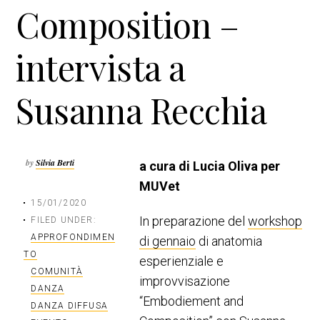
Composition –
n
a
c
l
i
e
intervista a
p
p
a
r
Susanna Recchia
l
i
e
m
a
r
by
Silvia Berti
a cura di Lucia Oliva per
i
a
MUVet
15/01/2020
In preparazione del
workshop
FILED UNDER:
APPROFONDIMEN
di gennaio
di anatomia
TO
esperienziale e
COMUNITÀ
improvvisazione
DANZA
“Embodiement and
DANZA DIFFUSA