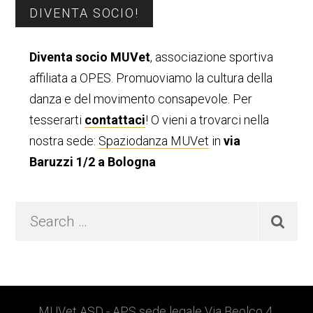
Barra
DIVENTA SOCIO!
laterale
Diventa socio MUVet
, associazione sportiva
primaria
affiliata a OPES. Promuoviamo la cultura della
danza e del movimento consapevole. Per
tesserarti
contattaci
! O vieni a trovarci nella
nostra sede:
Spaziodanza MUVet
in
via
Baruzzi 1/2 a Bologna
Search
…
MUVet ASD - APS sede legale Via Beolco 4,