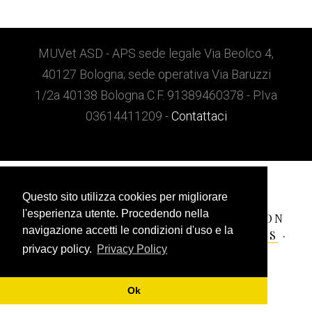
Barra
Footer
laterale
MUVet ASD - APS sede legale Via Beolco 4,
40127 Bologna; sede operativa Via Baruzzi
primaria
1/2a 40138 Bologna C.F. 91389460378 - P.Iva
03614411209 -
Contattaci
Questo sito utilizza cookies per migliorare
l'esperienza utente. Procedendo nella
COPYRIGHT © 2026 ·
MILAN PRO
ON
navigazione accetti le condizioni d'uso e la
GENESIS FRAMEWORK
·
WORDPRESS
·
privacy policy.
Privacy Policy
ACCEDI
Ok