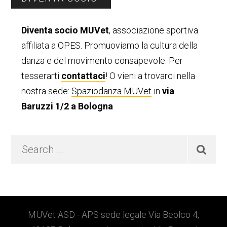
laterale
Diventa socio MUVet
, associazione sportiva
primaria
affiliata a OPES. Promuoviamo la cultura della
danza e del movimento consapevole. Per
tesserarti
contattaci
! O vieni a trovarci nella
nostra sede:
Spaziodanza MUVet
in
via
Baruzzi 1/2 a Bologna
Search
…
Footer
MUVet ASD - APS sede legale Via Beolco 4,