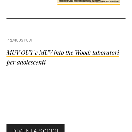
Post
PREVIOUS POST
MUV OUT e MUV into the Wood: laboratori
navigation
per adolescenti
Barra
DIVENTA SOCIO!