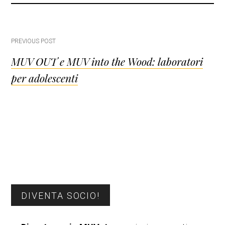
Post
PREVIOUS POST
MUV OUT e MUV into the Wood: laboratori
navigation
per adolescenti
Barra
DIVENTA SOCIO!
laterale