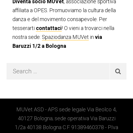
Diventa socio MUVet
, associazione sportiva
primaria
affiliata a OPES. Promuoviamo la cultura della
danza e del movimento consapevole. Per
tesserarti
contattaci
! O vieni a trovarci nella
nostra sede:
Spaziodanza MUVet
in
via
Baruzzi 1/2 a Bologna
Search
…
Footer
MUVet ASD - APS sede legale Via Beolco 4,
40127 Bologna; sede operativa Via Baruzzi
1/2a 40138 Bologna C.F. 91389460378 - P.Iva