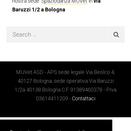
nostra sede:
Spaziodanza MUVet
in
via
Baruzzi 1/2 a Bologna
Search
…
Footer
MUVet ASD - APS sede legale Via Beolco 4,
40127 Bologna; sede operativa Via Baruzzi
1/2a 40138 Bologna C.F. 91389460378 - P.Iva
03614411209 -
Contattaci