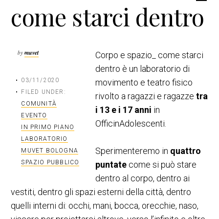
come starci dentro
n
a
c
l
i
e
p
p
by
muvet
Corpo e spazio_ come starci
a
r
l
i
dentro è un laboratorio di
e
m
03/11/2020
movimento e teatro fisico
a
FILED UNDER:
rivolto a ragazzi e ragazze
tra
r
COMUNITÀ
i 13 e i 17 anni
in
i
EVENTO
OfficinAdolescenti.
a
IN PRIMO PIANO
LABORATORIO
Sperimenteremo in
quattro
MUVET BOLOGNA
SPAZIO PUBBLICO
puntate
come si può stare
dentro al corpo, dentro ai
vestiti, dentro gli spazi esterni della città, dentro
quelli interni di: occhi, mani, bocca, orecchie, naso,