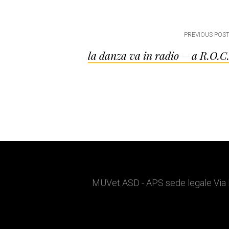
Post
PREVIOUS POS
la danza va in radio – a R.O.C
navigation
Footer
MUVet ASD - APS sede legale Via 