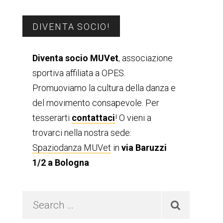
Barra
DIVENTA SOCIO!
laterale
Diventa socio MUVet
, associazione
sportiva affiliata a OPES.
primaria
Promuoviamo la cultura della danza e
del movimento consapevole. Per
tesserarti
contattaci
! O vieni a
trovarci nella nostra sede:
Spaziodanza MUVet
in
via Baruzzi
1/2 a Bologna
Search
…