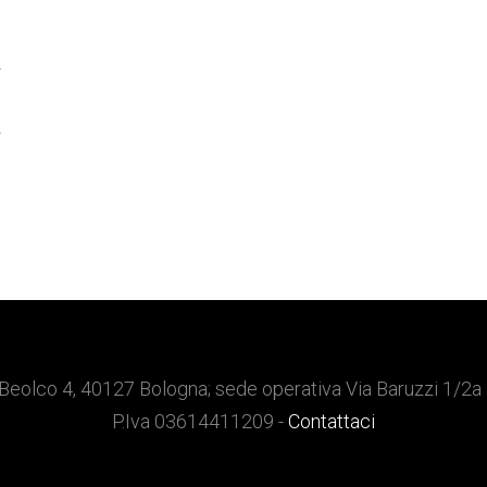
T
.
Beolco 4, 40127 Bologna; sede operativa Via Baruzzi 1/2a
P.Iva 03614411209 -
Contattaci