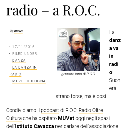
radio – a R.O.C.
n
a
c
l
i
e
p
p
by
muvet
La
a
r
l
i
danz
e
m
17/11/2016
a va
a
FILED UNDER:
in
r
DANZA
radi
i
LA DANZA IN
o
!
a
gennaro iorio di R.O.C.
RADIO
Suon
MUVET BOLOGNA
erà
strano forse, ma è così.
Condividiamo il
podcast
di R.O.C.
Radio Oltre
Cultura
che ha ospitato
MUVet
oggi negli spazi
dell’
Istituto Cavazza
per parlare dell’associazione