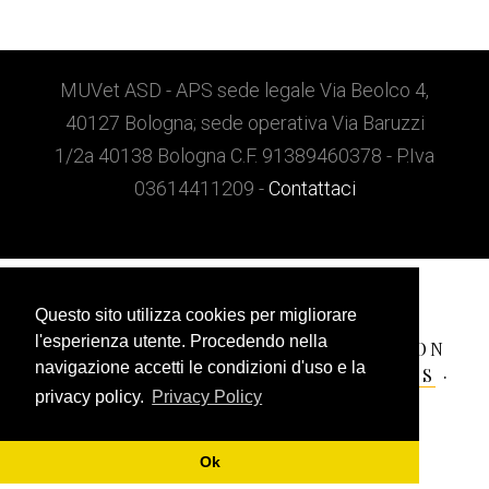
Footer
MUVet ASD - APS sede legale Via Beolco 4,
40127 Bologna; sede operativa Via Baruzzi
1/2a 40138 Bologna C.F. 91389460378 - P.Iva
03614411209 -
Contattaci
Questo sito utilizza cookies per migliorare
l'esperienza utente. Procedendo nella
COPYRIGHT © 2026 ·
MILAN PRO
ON
navigazione accetti le condizioni d'uso e la
GENESIS FRAMEWORK
·
WORDPRESS
·
privacy policy.
Privacy Policy
ACCEDI
Ok