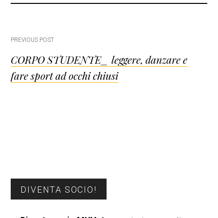
Post
PREVIOUS POST
CORPO STUDENTE_ leggere, danzare e
navigation
fare sport ad occhi chiusi
Barra
DIVENTA SOCIO!
laterale