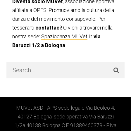
Diventa socio MUVet
, associazione sportiva
primaria
affiliata a OPES. Promuoviamo la cultura della
danza e del movimento consapevole. Per
tesserarti
contattaci
! O vieni a trovarci nella
nostra sede:
Spaziodanza MUVet
in
via
Baruzzi 1/2 a Bologna
Search
…
Footer
MUVet ASD - APS sede legale Via Beolco 4,
40127 Bologna; sede operativa Via Baruzzi
1/2a 40138 Bologna C.F. 91389460378 - P.Iva