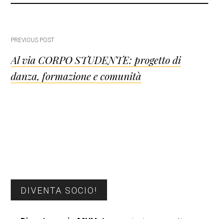
Post
PREVIOUS POST
Al via CORPO STUDENTE: progetto di
navigation
danza, formazione e comunità
Barra
DIVENTA SOCIO!
laterale