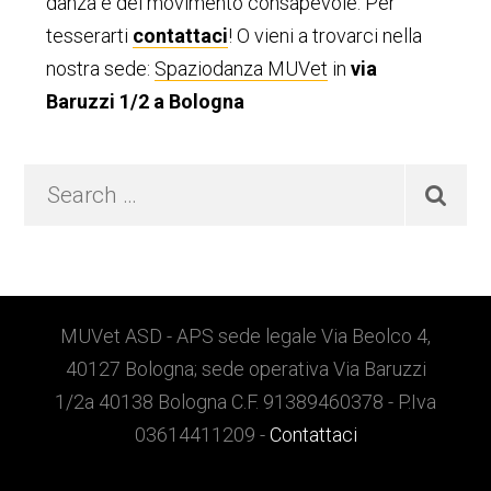
danza e del movimento consapevole. Per
tesserarti
contattaci
! O vieni a trovarci nella
nostra sede:
Spaziodanza MUVet
in
via
Baruzzi 1/2 a Bologna
Search
…
Footer
MUVet ASD - APS sede legale Via Beolco 4,
40127 Bologna; sede operativa Via Baruzzi
1/2a 40138 Bologna C.F. 91389460378 - P.Iva
03614411209 -
Contattaci