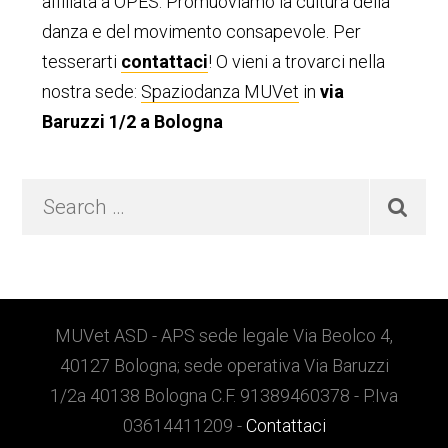
primaria
affiliata a OPES. Promuoviamo la cultura della
danza e del movimento consapevole. Per
tesserarti
contattaci
! O vieni a trovarci nella
nostra sede:
Spaziodanza MUVet
in
via
Baruzzi 1/2 a Bologna
Search
…
Footer
MUVet ASD - APS sede legale Via Beolco 4,
40127 Bologna; sede operativa Via Baruzzi
1/2a 40138 Bologna C.F. 91389460378 - P.Iva
03614411209 -
Contattaci