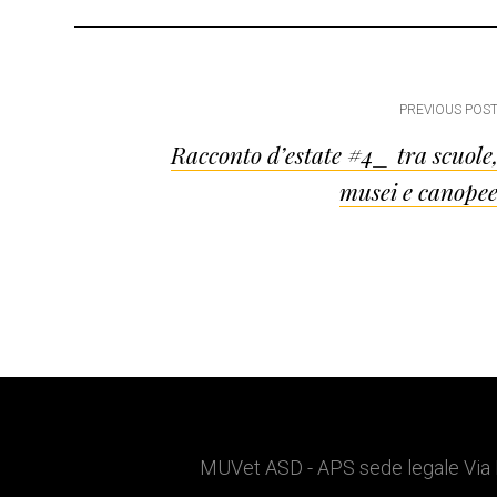
Post
PREVIOUS POS
Racconto d’estate #4_ tra scuole
navigation
musei e canope
Footer
MUVet ASD - APS sede legale Via 