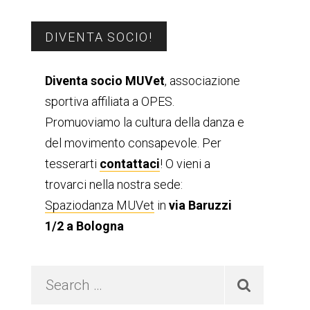
Barra
DIVENTA SOCIO!
laterale
Diventa socio MUVet
, associazione
sportiva affiliata a OPES.
primaria
Promuoviamo la cultura della danza e
del movimento consapevole. Per
tesserarti
contattaci
! O vieni a
trovarci nella nostra sede:
Spaziodanza MUVet
in
via Baruzzi
1/2 a Bologna
Search
…