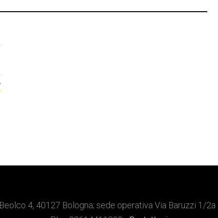
T
,
e
Beolco 4, 40127 Bologna; sede operativa Via Baruzzi 1/2a