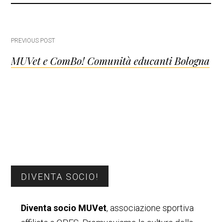
Post
PREVIOUS POST
MUVet e ComBo! Comunità educanti Bologna
navigation
Barra
DIVENTA SOCIO!
laterale
Diventa socio MUVet
, associazione sportiva