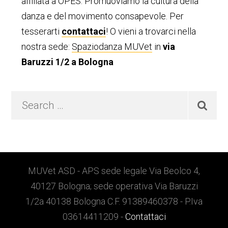
primaria
affiliata a OPES. Promuoviamo la cultura della
danza e del movimento consapevole. Per
tesserarti
contattaci
! O vieni a trovarci nella
nostra sede:
Spaziodanza MUVet
in
via
Baruzzi 1/2 a Bologna
Search
…
Footer
MUVet ASD - APS sede legale Via Beolco 4,
40127 Bologna; sede operativa Via Baruzzi
1/2a 40138 Bologna C.F. 91389460378 - P.Iva
03614411209 -
Contattaci