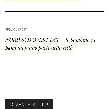
Post
PREVIOUS POST
NORD SUD OVEST EST _ le bambine e i
navigation
bambini fanno parte della città
Barra
DIVENTA SOCIO!