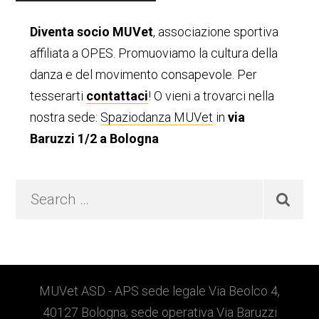
laterale
Diventa socio MUVet
, associazione sportiva
primaria
affiliata a OPES. Promuoviamo la cultura della
danza e del movimento consapevole. Per
tesserarti
contattaci
! O vieni a trovarci nella
nostra sede:
Spaziodanza MUVet
in
via
Baruzzi 1/2 a Bologna
Search
…
Footer
MUVet ASD - APS sede legale Via Beolco 4,
40127 Bologna; sede operativa Via Baruzzi