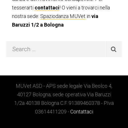
tesserarti
contattaci
! O vieni a trovarci nella
nostra sede:
Spaziodanza MUVet
in
via
Baruzzi 1/2 a Bologna
Search
…
Footer
MUVet ASD - APS sede legale Via Beolco 4,
40127 Bologna; sede operativa Via Baruzzi
1/2a 40138 Bologna C.F. 91389460378 - P.Iva
03614411209 -
Contattaci