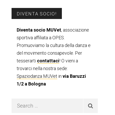
Barra
DIVENTA SOCIO!
laterale
Diventa socio MUVet
, associazione
sportiva affiliata a OPES.
primaria
Promuoviamo la cultura della danza e
del movimento consapevole. Per
tesserarti
contattaci
! O vieni a
trovarci nella nostra sede:
Spaziodanza MUVet
in
via Baruzzi
1/2 a Bologna
Search
…