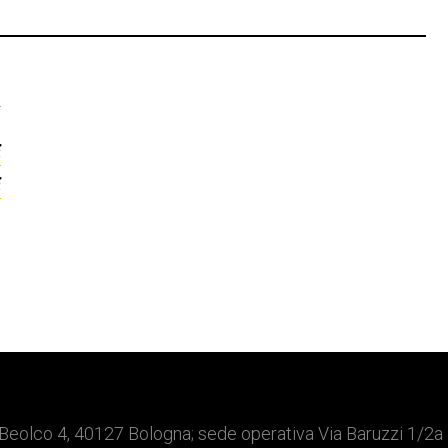
T
i
i
Beolco 4, 40127 Bologna; sede operativa Via Baruzzi 1/2a