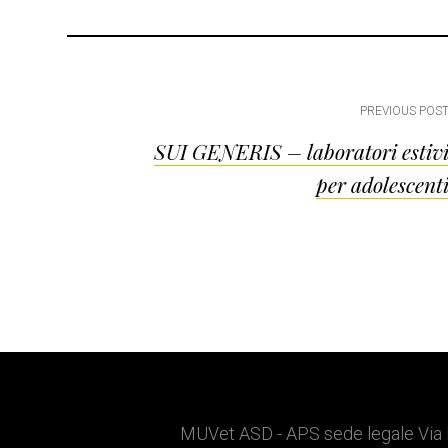
Post
PREVIOUS POS
SUI GENERIS – laboratori estiv
navigation
per adolescent
MUVet ASD - APS sede legale Via 