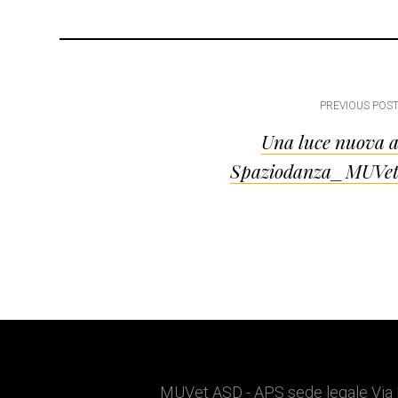
Post
PREVIOUS POS
Una luce nuova 
navigation
Spaziodanza_MUVe
MUVet ASD - APS sede legale Via 