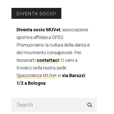
Barra
DIVENTA SOCIO!
laterale
Diventa socio MUVet
, associazione
sportiva affiliata a OPES.
primaria
Promuoviamo la cultura della danza e
del movimento consapevole. Per
tesserarti
contattaci
! O vieni a
trovarci nella nostra sede:
Spaziodanza MUVet
in
via Baruzzi
1/2 a Bologna
Search
…