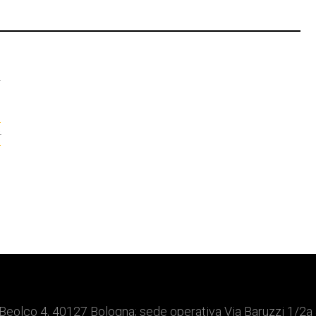
T
a
t
Beolco 4, 40127 Bologna; sede operativa Via Baruzzi 1/2a