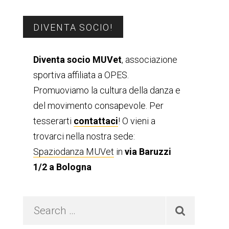
Barra
DIVENTA SOCIO!
laterale
Diventa socio MUVet
, associazione
sportiva affiliata a OPES.
primaria
Promuoviamo la cultura della danza e
del movimento consapevole. Per
tesserarti
contattaci
! O vieni a
trovarci nella nostra sede:
Spaziodanza MUVet
in
via Baruzzi
1/2 a Bologna
Search
…