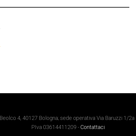
T
a
Beolco 4, 40127 Bologna; sede operativa Via Baruzzi 1/2a
P.Iva 03614411209 -
Contattaci