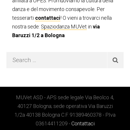
primaria
affiliata a OPES. Promuoviamo la cultura della
danza e del movimento consapevole. Per
tesserarti
contattaci
! O vieni a trovarci nella
nostra sede:
Spaziodanza MUVet
in
via
Baruzzi 1/2 a Bologna
Search
…
Footer
MUVet ASD - APS sede legale Via Beolco 4,
40127 Bologna; sede operativa Via Baruzzi
1/2a 40138 Bologna C.F. 91389460378 - P.Iva
03614411209 -
Contattaci