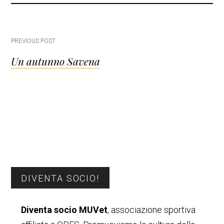
Post
PREVIOUS POST
Un autunno Savena
navigation
Barra
DIVENTA SOCIO!
laterale
Diventa socio MUVet
, associazione sportiva