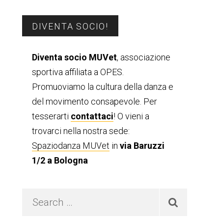
Barra
DIVENTA SOCIO!
laterale
Diventa socio MUVet
, associazione
sportiva affiliata a OPES.
primaria
Promuoviamo la cultura della danza e
del movimento consapevole. Per
tesserarti
contattaci
! O vieni a
trovarci nella nostra sede:
Spaziodanza MUVet
in
via Baruzzi
1/2 a Bologna
Search
…