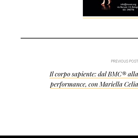
Post
PREVIOUS POS
Il corpo sapiente: dal BMC® all
navigation
performance, con Mariella Celi