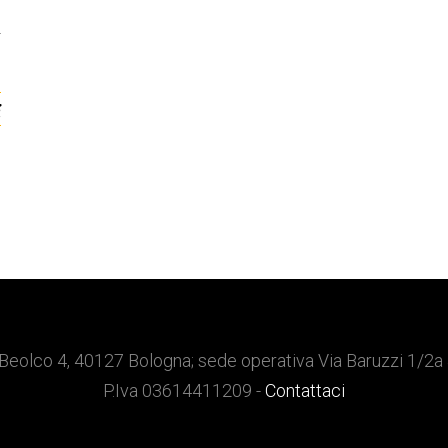
T
a
i
Beolco 4, 40127 Bologna; sede operativa Via Baruzzi 1/2a
P.Iva 03614411209 -
Contattaci