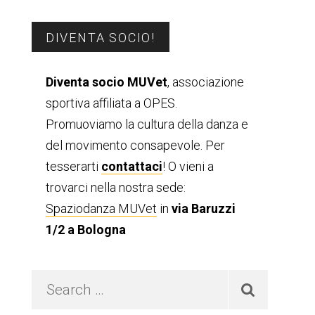
Barra
DIVENTA SOCIO!
laterale
Diventa socio MUVet
, associazione
sportiva affiliata a OPES.
primaria
Promuoviamo la cultura della danza e
del movimento consapevole. Per
tesserarti
contattaci
! O vieni a
trovarci nella nostra sede:
Spaziodanza MUVet
in
via Baruzzi
1/2 a Bologna
Search
…