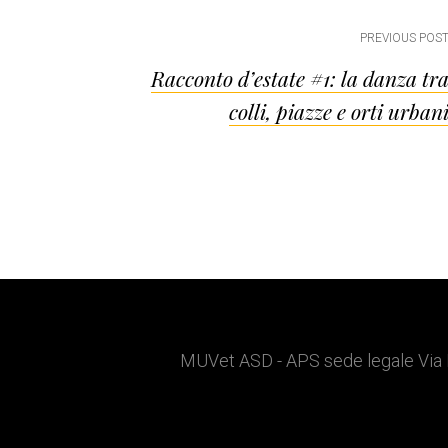
Post
PREVIOUS POS
Racconto d’estate #1: la danza tr
navigation
colli, piazze e orti urban
Footer
MUVet ASD - APS sede legale Via 