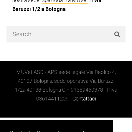
nostra sede:
Spaziodanza MUVet
in
via
Baruzzi 1/2 a Bologna
Search
…
Footer
MUVet ASD - APS sede legale Via Beolco 4,
40127 Bologna; sede operativa Via Baruzzi
1/2a 40138 Bologna C.F. 91389460378 - P.Iva
03614411209 -
Contattaci