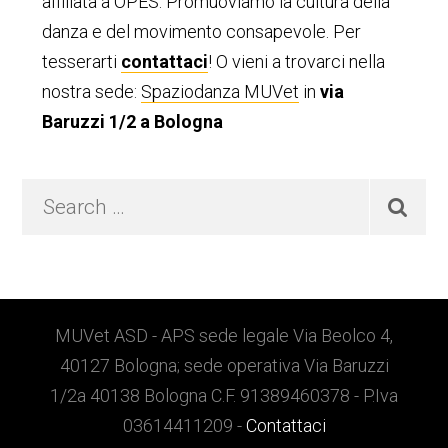
primaria
affiliata a OPES. Promuoviamo la cultura della
danza e del movimento consapevole. Per
tesserarti
contattaci
! O vieni a trovarci nella
nostra sede:
Spaziodanza MUVet
in
via
Baruzzi 1/2 a Bologna
Search
…
Footer
MUVet ASD - APS sede legale Via Beolco 4,
40127 Bologna; sede operativa Via Baruzzi
1/2a 40138 Bologna C.F. 91389460378 - P.Iva
03614411209 -
Contattaci