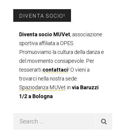
Barra
DIVENTA SOCIO!
laterale
Diventa socio MUVet
, associazione
sportiva affiliata a OPES.
primaria
Promuoviamo la cultura della danza e
del movimento consapevole. Per
tesserarti
contattaci
! O vieni a
trovarci nella nostra sede:
Spaziodanza MUVet
in
via Baruzzi
1/2 a Bologna
Search
…