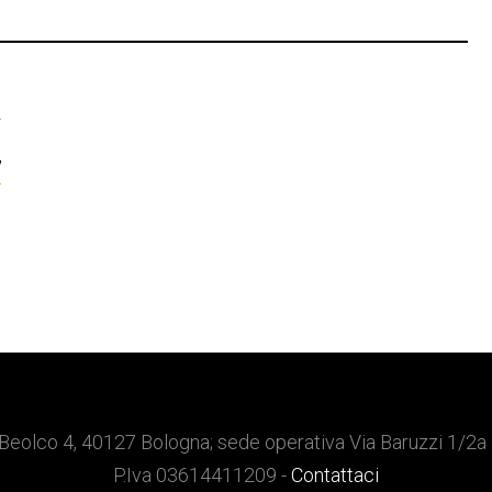
T
!
Beolco 4, 40127 Bologna; sede operativa Via Baruzzi 1/2a
P.Iva 03614411209 -
Contattaci