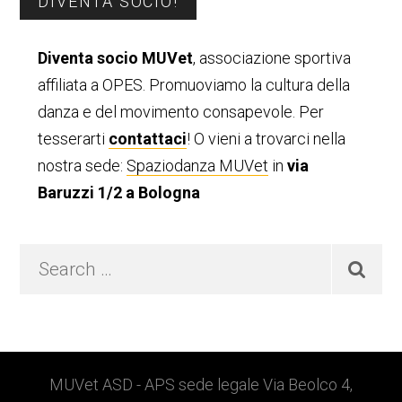
Barra
DIVENTA SOCIO!
laterale
Diventa socio MUVet
, associazione sportiva
primaria
affiliata a OPES. Promuoviamo la cultura della
danza e del movimento consapevole. Per
tesserarti
contattaci
! O vieni a trovarci nella
nostra sede:
Spaziodanza MUVet
in
via
Baruzzi 1/2 a Bologna
Search
…
Footer
MUVet ASD - APS sede legale Via Beolco 4,