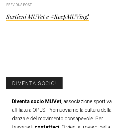
Post
PREVIOUS POST
Sostieni MUVet e #KeepMUVing!
navigation
Barra
DIVENTA SOCIO!
laterale
Diventa socio MUVet
, associazione sportiva
primaria
affiliata a OPES. Promuoviamo la cultura della
danza e del movimento consapevole. Per
tesserarti
contattaci
! O vieni a trovarci nella