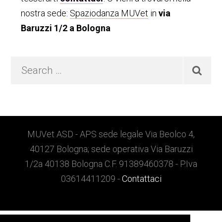
nostra sede:
Spaziodanza MUVet
in
via
Baruzzi 1/2 a Bologna
Search
…
Footer
MUVet ASD - APS sede legale Via Beolco 4,
40127 Bologna; sede operativa Via Baruzzi
1/2a 40138 Bologna C.F. 91389460378 - P.Iva
03614411209 -
Contattaci