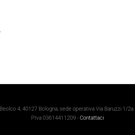
T
!
Beolco 4, 40127 Bologna; sede operativa Via Baruzzi 1/2a
P.Iva 03614411209 -
Contattaci