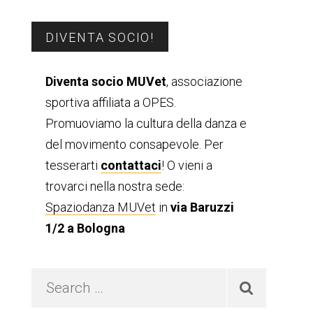
Barra
DIVENTA SOCIO!
laterale
Diventa socio MUVet
, associazione
sportiva affiliata a OPES.
primaria
Promuoviamo la cultura della danza e
del movimento consapevole. Per
tesserarti
contattaci
! O vieni a
trovarci nella nostra sede:
Spaziodanza MUVet
in
via Baruzzi
1/2 a Bologna
Search
…