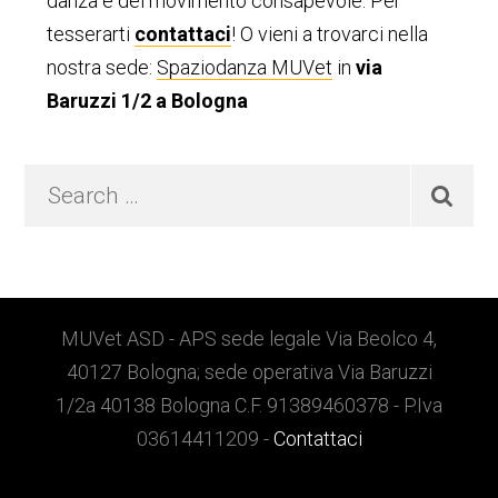
danza e del movimento consapevole. Per
tesserarti
contattaci
! O vieni a trovarci nella
nostra sede:
Spaziodanza MUVet
in
via
Baruzzi 1/2 a Bologna
Search
…
Footer
MUVet ASD - APS sede legale Via Beolco 4,
40127 Bologna; sede operativa Via Baruzzi
1/2a 40138 Bologna C.F. 91389460378 - P.Iva
03614411209 -
Contattaci