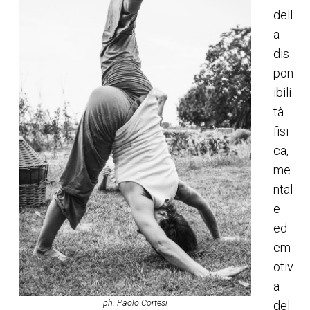
dell
a
dis
pon
ibili
tà
fisi
ca,
me
ntal
e
ed
em
otiv
a
ph. Paolo Cortesi
del