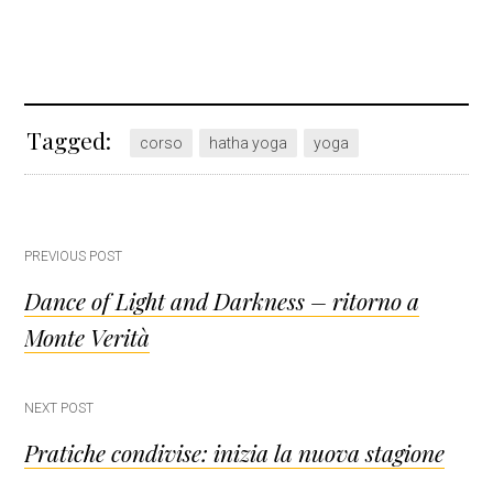
Tagged:
corso
hatha yoga
yoga
Post
PREVIOUS POST
Dance of Light and Darkness – ritorno a
navigation
Monte Verità
NEXT POST
Pratiche condivise: inizia la nuova stagione