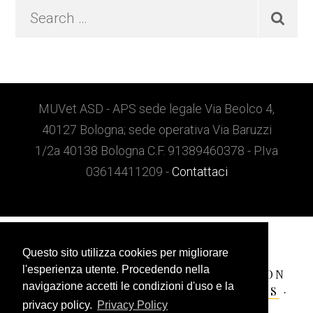
Search
…
Footer
MUVet ASD - APS sede legale Via Beolco 4,
40127 Bologna; sede operativa Via Baruzzi
1/2a 40138 Bologna C.F. 91389460378 - P.Iva
03614411209 -
Contattaci
Questo sito utilizza cookies per migliorare
l'esperienza utente. Procedendo nella
COPYRIGHT © 2026 ·
MILAN PRO
ON
navigazione accetti le condizioni d'uso e la
GENESIS FRAMEWORK
·
WORDPRESS
·
privacy policy.
Privacy Policy
ACCEDI