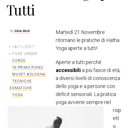
Tutti
n
a
c
l
i
e
p
p
by
Silvia Berti
Martedì 21 Novembre
a
r
l
i
ritornano le pratiche di Hatha
e
m
18/11/2017
Yoga aperte a tutti!
a
FILED UNDER:
r
CORSO
Aperte a tutti perché
i
IN PRIMO PIANO
accessibili
a più fasce di età,
a
MUVET BOLOGNA
a diversi livelli di conoscenza
TECNICHE
dello yoga e a persone con
SOMATICHE
deficit sensoriali. La pratica
YOGA
yoga avviene sempre nel
risp
ett
o