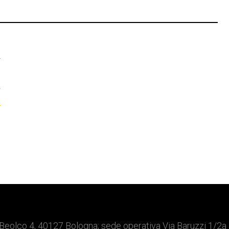
T
–
à
Beolco 4, 40127 Bologna; sede operativa Via Baruzzi 1/2a