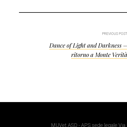
Post
PREVIOUS POS
Dance of Light and Darkness 
navigation
ritorno a Monte Verit
MUVet ASD - APS sede legale Via 