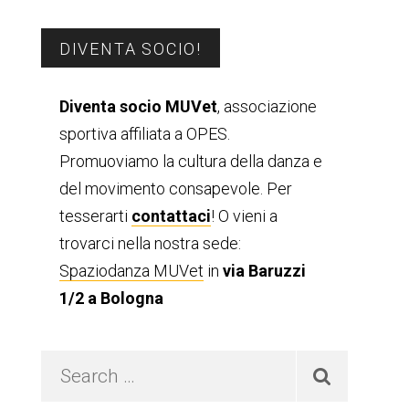
Barra
DIVENTA SOCIO!
laterale
Diventa socio MUVet
, associazione
sportiva affiliata a OPES.
primaria
Promuoviamo la cultura della danza e
del movimento consapevole. Per
tesserarti
contattaci
! O vieni a
trovarci nella nostra sede:
Spaziodanza MUVet
in
via Baruzzi
1/2 a Bologna
Search
…