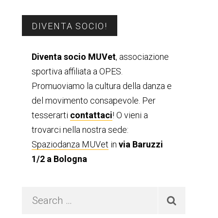
Barra
DIVENTA SOCIO!
laterale
Diventa socio MUVet
, associazione
sportiva affiliata a OPES.
primaria
Promuoviamo la cultura della danza e
del movimento consapevole. Per
tesserarti
contattaci
! O vieni a
trovarci nella nostra sede:
Spaziodanza MUVet
in
via Baruzzi
1/2 a Bologna
Search
…