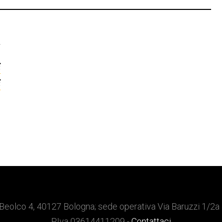
T
i
i
Beolco 4, 40127 Bologna; sede operativa Via Baruzzi 1/2a
P.Iva 03614411209 -
Contattaci