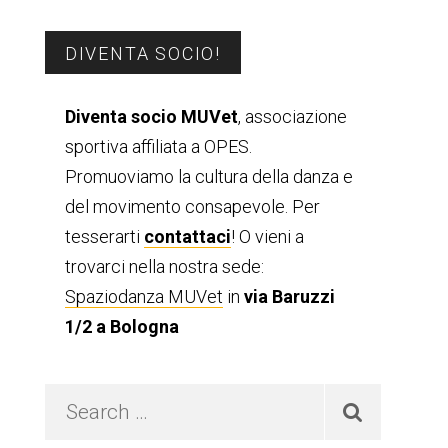
Barra
DIVENTA SOCIO!
laterale
Diventa socio MUVet
, associazione
sportiva affiliata a OPES.
primaria
Promuoviamo la cultura della danza e
del movimento consapevole. Per
tesserarti
contattaci
! O vieni a
trovarci nella nostra sede:
Spaziodanza MUVet
in
via Baruzzi
1/2 a Bologna
Search
…