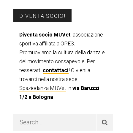
Barra
DIVENTA SOCIO!
laterale
Diventa socio MUVet
, associazione
sportiva affiliata a OPES.
primaria
Promuoviamo la cultura della danza e
del movimento consapevole. Per
tesserarti
contattaci
! O vieni a
trovarci nella nostra sede:
Spaziodanza MUVet
in
via Baruzzi
1/2 a Bologna
Search
…