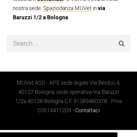
nostra sede:
Spaziodanza MUVet
in
via
Baruzzi 1/2 a Bologna
Search
…
Footer
MUVet ASD - APS sede legale Via Beolco 4,
40127 Bologna; sede operativa Via Baruzzi
1/2a 40138 Bologna C.F. 91389460378 - P.Iva
03614411209 -
Contattaci