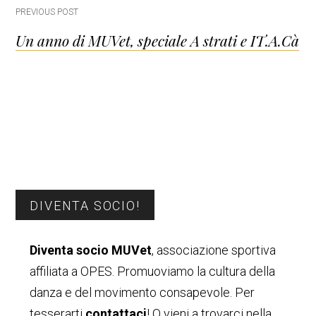
Post
PREVIOUS POST
Un anno di MUVet, speciale A strati e IT.A.Cà
navigation
Barra
DIVENTA SOCIO!
laterale
Diventa socio MUVet
, associazione sportiva
primaria
affiliata a OPES. Promuoviamo la cultura della
danza e del movimento consapevole. Per
tesserarti
contattaci
! O vieni a trovarci nella