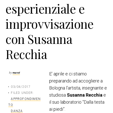
esperienziale e
n
a
c
l
i
e
improvvisazione
p
p
a
r
con Susanna
l
i
e
m
a
Recchia
r
i
a
by
muvet
E’ aprile e ci stiamo
preparando ad accogliere a
03/04/2017
Bologna l’artista, insegnante e
FILED UNDER:
studiosa
Susanna Recchia
e
APPROFONDIMEN
il suo laboratorio “Dalla testa
TO
ai piedi”.
DANZA