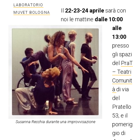
LABORATORIO
Il
22-23-24 aprile
sarà con
MUVET BOLOGNA
noi le mattine
dalle 10:00
alle
13:00
presso
gli spazi
del
PraT
– Teatri
Comunit
à
di via
del
Pratello
53, e il
Susanna Recchia durante una improvvisazione
pomerig
gio di