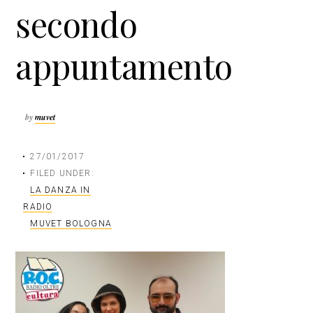
secondo
n
a
c
l
i
e
appuntamento
p
p
a
r
l
i
e
m
by
muvet
a
r
27/01/2017
i
FILED UNDER:
a
LA DANZA IN
RADIO
MUVET BOLOGNA