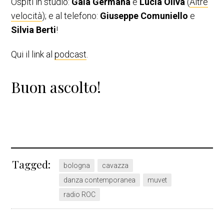
Ospiti in studio:
Gaia Germanà
e
Lucia Oliva
(
Altre
velocità
); e al telefono:
Giuseppe Comuniello
e
Silvia Berti
!
Qui il link al
podcast
.
Buon ascolto!
Tagged:
bologna
cavazza
danza contemporanea
muvet
radio ROC