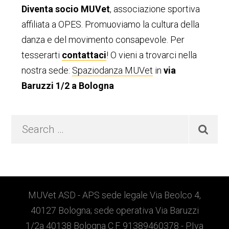
laterale
Diventa socio MUVet
, associazione sportiva
primaria
affiliata a OPES. Promuoviamo la cultura della
danza e del movimento consapevole. Per
tesserarti
contattaci
! O vieni a trovarci nella
nostra sede:
Spaziodanza MUVet
in
via
Baruzzi 1/2 a Bologna
Search
…
Footer
MUVet ASD - APS sede legale Via Beolco 4,
40127 Bologna; sede operativa Via Baruzzi
1/2a 40138 Bologna C.F. 91389460378 - P.Iva