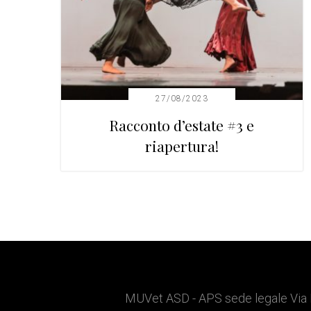
27/08/2023
Racconto d’estate #3 e
riapertura!
Barra
laterale
Footer
MUVet ASD - APS sede legale Via 