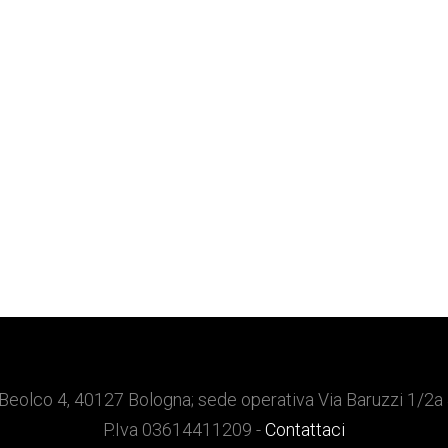
Beolco 4, 40127 Bologna; sede operativa Via Baruzzi 1/2a
P.Iva 03614411209 -
Contattaci