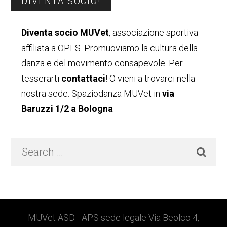
Barra
DIVENTA SOCIO!
laterale
Diventa socio MUVet
, associazione sportiva
primaria
affiliata a OPES. Promuoviamo la cultura della
danza e del movimento consapevole. Per
tesserarti
contattaci
! O vieni a trovarci nella
nostra sede:
Spaziodanza MUVet
in
via
Baruzzi 1/2 a Bologna
Search
…
Footer
MUVet ASD - APS sede legale Via Beolco 4,