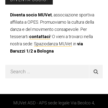
laterale
Diventa socio MUVet
, associazione sportiva
primaria
affiliata a OPES. Promuoviamo la cultura della
danza e del movimento consapevole. Per
tesserarti
contattaci
! O vieni a trovarci nella
nostra sede:
Spaziodanza MUVet
in
via
Baruzzi 1/2 a Bologna
Search
…
Footer
MUVet ASD - APS sede legale Via Beolco 4,