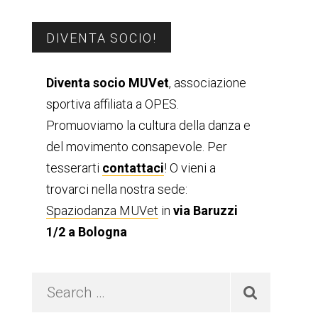
Barra
DIVENTA SOCIO!
laterale
Diventa socio MUVet
, associazione
sportiva affiliata a OPES.
primaria
Promuoviamo la cultura della danza e
del movimento consapevole. Per
tesserarti
contattaci
! O vieni a
trovarci nella nostra sede:
Spaziodanza MUVet
in
via Baruzzi
1/2 a Bologna
Search
…