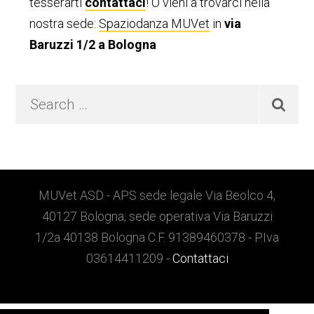
tesserarti
contattaci
! O vieni a trovarci nella
nostra sede:
Spaziodanza MUVet
in
via
Baruzzi 1/2 a Bologna
Search
…
Footer
MUVet ASD - APS sede legale Via Beolco 4,
40127 Bologna; sede operativa Via Baruzzi
1/2a 40138 Bologna C.F. 91389460378 - P.Iva
03614411209 -
Contattaci