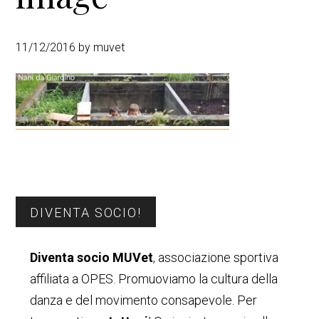
n
a
c
l
11/12/2016
by
muvet
i
e
p
p
a
r
l
i
e
m
a
r
i
a
Barra
DIVENTA SOCIO!
laterale
Diventa socio MUVet
, associazione sportiva
primaria
affiliata a OPES. Promuoviamo la cultura della
danza e del movimento consapevole. Per