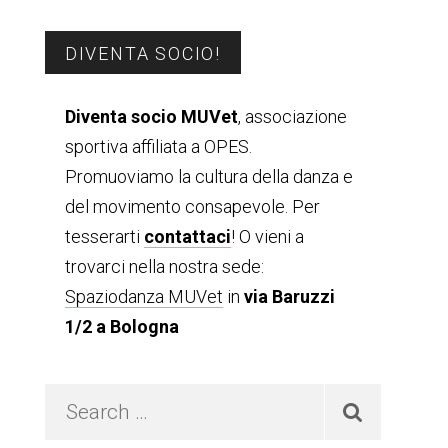
Barra
DIVENTA SOCIO!
laterale
Diventa socio MUVet
, associazione
sportiva affiliata a OPES.
primaria
Promuoviamo la cultura della danza e
del movimento consapevole. Per
tesserarti
contattaci
! O vieni a
trovarci nella nostra sede:
Spaziodanza MUVet
in
via Baruzzi
1/2 a Bologna
Search
…